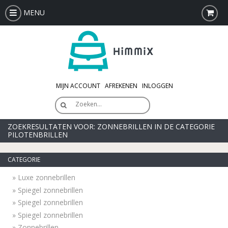
MENU
MIJN ACCOUNT
AFREKENEN
INLOGGEN
Zoeken…
ZOEKRESULTATEN VOOR: ZONNEBRILLEN IN DE CATEGORIE
PILOTENBRILLEN
CATEGORIE
»
Luxe zonnebrillen
»
Spiegel zonnebrillen
»
Spiegel zonnebrillen
»
Spiegel zonnebrillen
»
Zonnebrillen