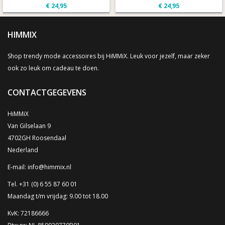
€ 24,95
€ 24,95
HIMMIX
Shop trendy mode accessoires bij HiMMiX. Leuk voor jezelf, maar zeker
ook zo leuk om cadeau te doen.
CONTACTGEGEVENS
HiMMiX
Van Gilselaan 9
4702GH Roosendaal
Nederland
E-mail:
info@himmix.nl
Tel. +31 (0) 6 55 87 60 01
Maandag t/m vrijdag: 9.00 tot 18.00
KvK: 72186666