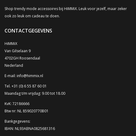
Shop trendy mode accessoires bij HiMMiX. Leuk voor jezelf, maar zeker
ook zo leuk om cadeau te doen.
CONTACTGEGEVENS
HiMMiX
Van Gilselaan 9
4702GH Roosendaal
Nederland
E-mail:
info@himmix.nl
Tel. +31 (0) 6 55 87 60 01
Maandag t/m vrijdag: 9.00 tot 18.00
KvK: 72186666
Btw nr: NL 859020770B01
Bankgegevens:
IBAN: NL93ABNA0825681316