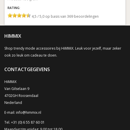
RATING:
4,5 / 5,0 op basis van 369 beoordelingen
HIMMIX
Shop trendy mode accessoires bij HiMMiX. Leuk voor jezelf, maar zeker
ook zo leuk om cadeau te doen.
CONTACTGEGEVENS
HiMMiX
Van Gilselaan 9
4702GH Roosendaal
Nederland
E-mail:
info@himmix.nl
Tel. +31 (0) 6 55 87 60 01
Maandag t/m vrijdag: 9.00 tot 18.00