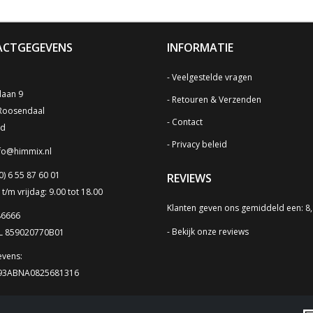
CTGEGEVENS
INFORMATIE
Veelgestelde vragen
laan 9
Retouren & Verzenden
Roosendaal
Contact
nd
Privacy beleid
fo@himmix.nl
0) 6 55 87 60 01
REVIEWS
/m vrijdag: 9.00 tot 18.00
Klanten geven ons gemiddeld een: 8
86666
Bekijk onze reviews
NL 859020770B01
vens:
L93ABNA0825681316