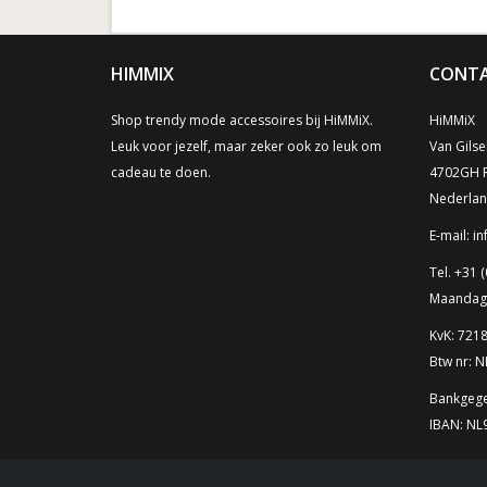
HIMMIX
CONTA
Shop trendy mode accessoires bij HiMMiX.
HiMMiX
Leuk voor jezelf, maar zeker ook zo leuk om
Van Gilse
cadeau te doen.
4702GH 
Nederla
E-mail:
in
Tel. +31 (
Maandag t
KvK: 721
Btw nr: 
Bankgege
IBAN: N