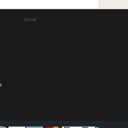
Social
,8