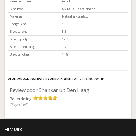
Kleur montuur
Goud
Lens type
UV400 & Spiegelglazen
Materiaal
Metaal & kunststof
Hoogte lens
5.3
Breedte lens
5.5
Lengte pootje
12.7
Breedte neusbrug
1.7
Breedte totaal
14.8
REVIEWS VAN OVERSIZED PUNK ZONNEBRIL - BLAUW/GOUD:
Review door Shankar uit Den Haag
Beoordeling:
"Top site!!"
HIMMIX