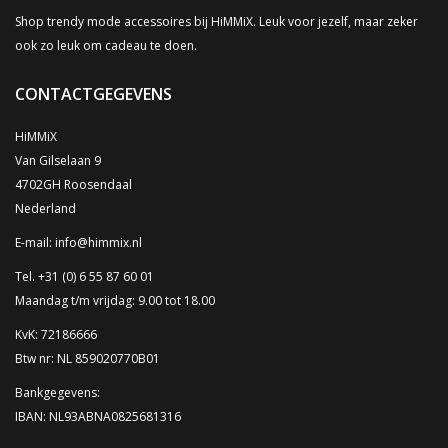
Shop trendy mode accessoires bij HiMMiX. Leuk voor jezelf, maar zeker
ook zo leuk om cadeau te doen.
CONTACTGEGEVENS
HiMMiX
Van Gilselaan 9
4702GH Roosendaal
Nederland
E-mail:
info@himmix.nl
Tel. +31 (0) 6 55 87 60 01
Maandag t/m vrijdag: 9.00 tot 18.00
KvK: 72186666
Btw nr: NL 859020770B01
Bankgegevens:
IBAN: NL93ABNA0825681316