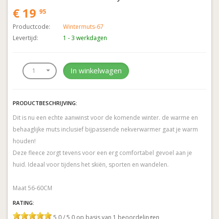
€ 19
95
Productcode:
Wintermuts-67
Levertijd:
1 - 3 werkdagen
In winkelwagen
PRODUCTBESCHRIJVING:
Dit is nu een echte aanwinst voor de komende winter. de warme en
behaaglijke muts inclusief bijpassende nekverwarmer gaat je warm
houden!
Deze fleece zorgt tevens voor een erg comfortabel gevoel aan je
huid. Ideaal voor tijdens het skiën, sporten en wandelen.
Maat 56-60CM
RATING:
5,0 / 5,0 op basis van 1 beoordelingen