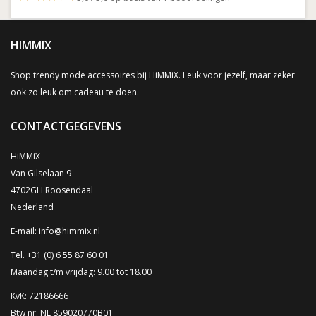
HIMMIX
Shop trendy mode accessoires bij HiMMiX. Leuk voor jezelf, maar zeker
ook zo leuk om cadeau te doen.
CONTACTGEGEVENS
HiMMiX
Van Gilselaan 9
4702GH Roosendaal
Nederland
E-mail:
info@himmix.nl
Tel. +31 (0) 6 55 87 60 01
Maandag t/m vrijdag: 9.00 tot 18.00
KvK: 72186666
Btw nr: NL 859020770B01