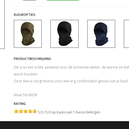
KLEUROPTIES:
PRODUCTBESCHRIJVING:
Dit is nu een echte aanwinst voor de komende winter. de warme en beh
warm houden!
Deze fleece zorgt tevens voor een erg comfortabel gevoel aan je huid. 
Maat 56-60CM
RATING:
5,0 / 5,0 op basis van 1 beoordelingen