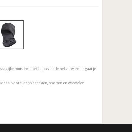
aaglijke muts inclusief bijpassende nekverwarmer gaat je
Ideaal voor tijdens het skiën, sporten en wandelen.