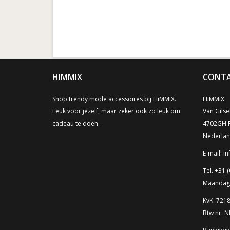
HIMMIX
CONTA
Shop trendy mode accessoires bij HiMMiX.
HiMMiX
Leuk voor jezelf, maar zeker ook zo leuk om
Van Gilse
cadeau te doen.
4702GH 
Nederla
E-mail:
in
Tel. +31 (
Maandag t
KvK: 721
Btw nr: 