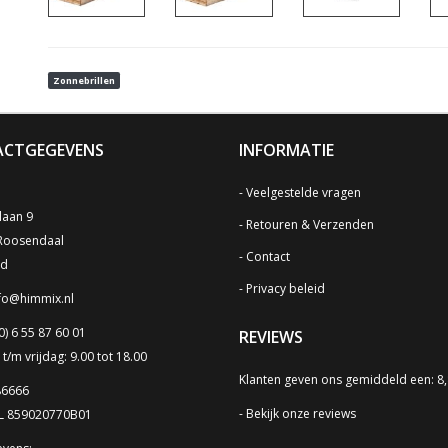
Zonnebrillen
CTGEGEVENS
INFORMATIE
Veelgestelde vragen
laan 9
Retouren & Verzenden
Roosendaal
Contact
nd
Privacy beleid
fo@himmix.nl
0) 6 55 87 60 01
REVIEWS
/m vrijdag: 9.00 tot 18.00
Klanten geven ons gemiddeld een: 8
86666
Bekijk onze reviews
NL 859020770B01