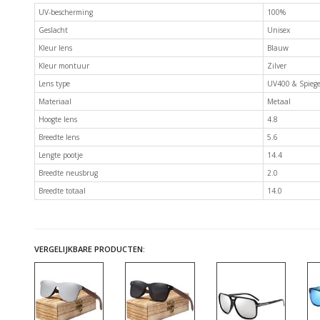
UV-bescherming
100%
Geslacht
Unisex
Kleur lens
Blauw
Kleur montuur
Zilver
Lens type
UV400 & Spiege
Materiaal
Metaal
Hoogte lens
4.8
Breedte lens
5.6
Lengte pootje
14.4
Breedte neusbrug
2.0
Breedte totaal
14.0
VERGELIJKBARE PRODUCTEN: