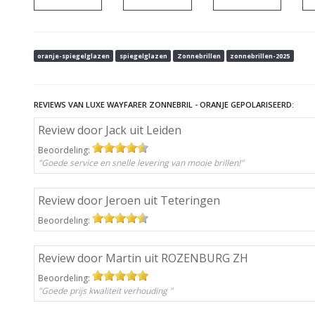
oranje-spiegelglazen
spiegelglazen
Zonnebrillen
zonnebrillen-2025
REVIEWS VAN LUXE WAYFARER ZONNEBRIL - ORANJE GEPOLARISEERD:
Review door Jack uit Leiden
Beoordeling:
"Goede service en snelle levering van mooie brillen!"
Review door Jeroen uit Teteringen
Beoordeling:
Review door Martin uit ROZENBURG ZH
Beoordeling:
"Goede prijs kwaliteit verhouding "