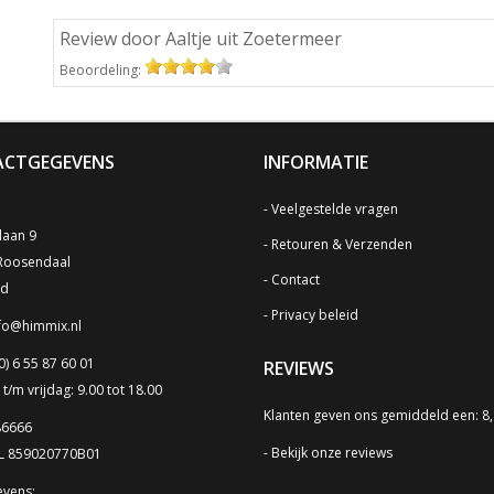
Review door Aaltje uit Zoetermeer
Beoordeling:
CTGEGEVENS
INFORMATIE
Veelgestelde vragen
laan 9
Retouren & Verzenden
Roosendaal
Contact
nd
Privacy beleid
fo@himmix.nl
0) 6 55 87 60 01
REVIEWS
/m vrijdag: 9.00 tot 18.00
Klanten geven ons gemiddeld een: 8
86666
Bekijk onze reviews
NL 859020770B01
vens: