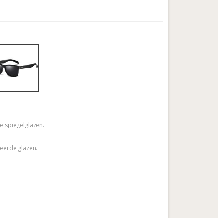
e spiegelglazen.
seerde glazen.