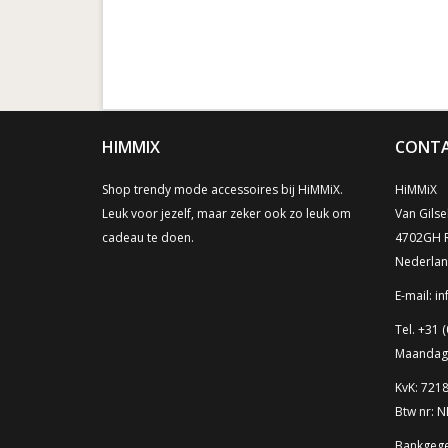
HIMMIX
CONTA
Shop trendy mode accessoires bij HiMMiX.
HiMMiX
Leuk voor jezelf, maar zeker ook zo leuk om
Van Gilse
cadeau te doen.
4702GH 
Nederla
E-mail:
in
Tel. +31 (
Maandag t
KvK: 721
Btw nr: 
Bankgege