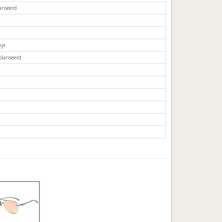
riseerd
je
lariseerd