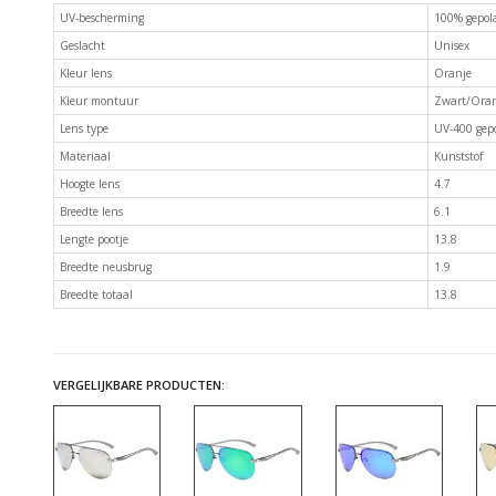
UV-bescherming
100% gepola
Geslacht
Unisex
Kleur lens
Oranje
Kleur montuur
Zwart/Oran
Lens type
UV-400 gepo
Materiaal
Kunststof
Hoogte lens
4.7
Breedte lens
6.1
Lengte pootje
13.8
Breedte neusbrug
1.9
Breedte totaal
13.8
VERGELIJKBARE PRODUCTEN: