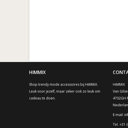
HIMMIX
CONTA
Shop trendy mode accessoires bij HiMMiX.
HiMMiX
Leuk voor jezelf, maar zeker ook zo leuk om
Van Gilse
cadeau te doen.
4702GH 
Nederla
E-mail:
in
Tel. +31 (