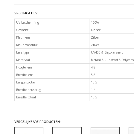
SPECIFICATIES:
UV-bescherming
100%
Geslacht
Unisex
Kleur lens
Zilver
Kleur montuur
Zilver
Lens type
UV400 & Gepolariseerd
Materiaal
Metaal & kunststof & Polycar
Hoogte lens
4.8
Breedte lens
5.8
Lengte pootje
13.5
Breedte neusbrug
1.4
Breedte totaal
13.5
VERGELIJKBARE PRODUCTEN: