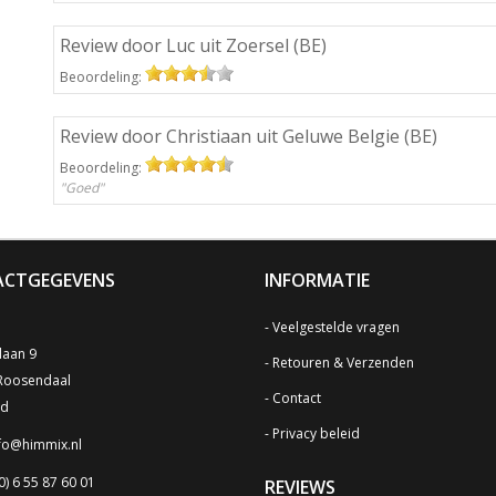
Review door Luc uit Zoersel (BE)
Beoordeling:
Review door Christiaan uit Geluwe Belgie (BE)
Beoordeling:
"Goed"
CTGEGEVENS
INFORMATIE
Veelgestelde vragen
laan 9
Retouren & Verzenden
Roosendaal
Contact
nd
Privacy beleid
fo@himmix.nl
0) 6 55 87 60 01
REVIEWS