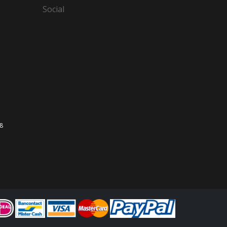
Social
,8