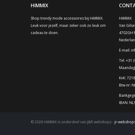
HIMMIX
CONTA
Shop trendy mode accessoires bij HiMMiX.
HiMMiX
Leuk voor jezelf, maar zeker ook zo leuk om
Van Gilse
cadeau te doen.
4702GH 
Nederla
E-mail:
in
Tel. +31 (
Maandag t
KvK: 721
Btw nr: 
Bankgege
IBAN: N
© 2026 HiMMiX is onderdeel van J&R webshops -
jr-webshops