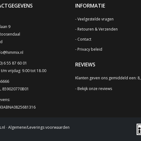
CTGEGEVENS
INFORMATIE
Veelgestelde vragen
laan 9
Retouren & Verzenden
Roosendaal
Contact
nd
Privacy beleid
fo@himmix.nl
0) 6 55 87 60 01
REVIEWS
/m vrijdag: 9.00 tot 18.00
Klanten geven ons gemiddeld een: 8
86666
Bekijk onze reviews
NL 859020770B01
vens:
L93ABNA0825681316
.nl
-
Algemene/Leverings voorwaarden