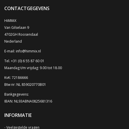
CONTACTGEGEVENS
HiMMiX
Van Gilselaan 9
4702GH Roosendaal
Nederland
E-mail:
info@himmix.nl
Tel. +31 (0) 6 55 87 60 01
Maandag t/m vrijdag: 9.00 tot 18.00
KvK: 72186666
Btw nr: NL 859020770B01
Bankgegevens:
IBAN: NL93ABNA0825681316
INFORMATIE
Veelgestelde vragen