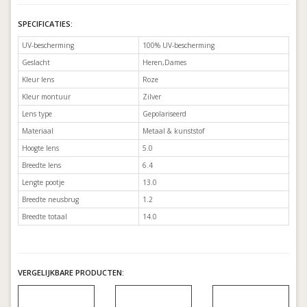
SPECIFICATIES:
UV-bescherming
100% UV-bescherming
Geslacht
Heren,Dames
Kleur lens
Roze
Kleur montuur
Zilver
Lens type
Gepolariseerd
Materiaal
Metaal & kunststof
Hoogte lens
5.0
Breedte lens
6.4
Lengte pootje
13.0
Breedte neusbrug
1.2
Breedte totaal
14.0
VERGELIJKBARE PRODUCTEN: