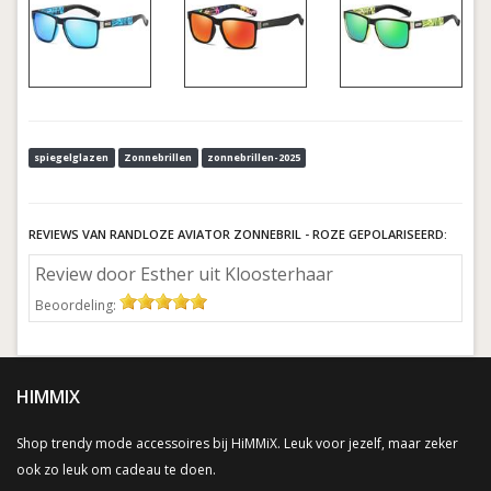
spiegelglazen
Zonnebrillen
zonnebrillen-2025
REVIEWS VAN RANDLOZE AVIATOR ZONNEBRIL - ROZE GEPOLARISEERD:
Review door Esther uit Kloosterhaar
Beoordeling:
HIMMIX
Shop trendy mode accessoires bij HiMMiX. Leuk voor jezelf, maar zeker
ook zo leuk om cadeau te doen.