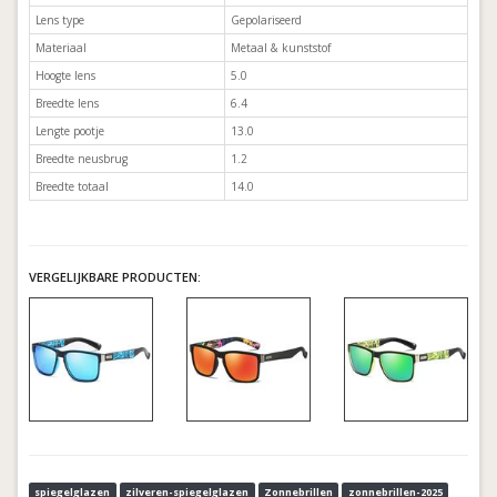
Lens type
Gepolariseerd
Materiaal
Metaal & kunststof
Hoogte lens
5.0
Breedte lens
6.4
Lengte pootje
13.0
Breedte neusbrug
1.2
Breedte totaal
14.0
VERGELIJKBARE PRODUCTEN:
spiegelglazen
zilveren-spiegelglazen
Zonnebrillen
zonnebrillen-2025