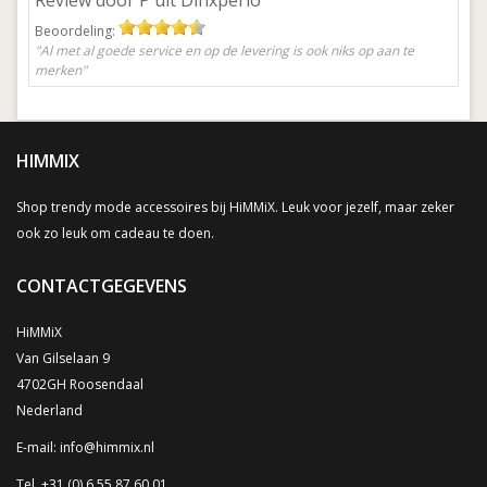
Review door P uit Dinxperlo
Beoordeling:
"Al met al goede service en op de levering is ook niks op aan te
merken"
HIMMIX
Shop trendy mode accessoires bij HiMMiX. Leuk voor jezelf, maar zeker
ook zo leuk om cadeau te doen.
CONTACTGEGEVENS
HiMMiX
Van Gilselaan 9
4702GH Roosendaal
Nederland
E-mail:
info@himmix.nl
Tel. +31 (0) 6 55 87 60 01